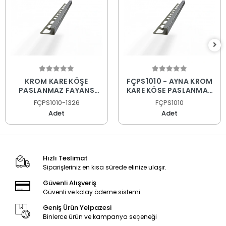
KROM KARE KÖŞE
FÇPS1010 - AYNA KROM
PASLANMAZ FAYANS
KARE KÖŞE PASLANMAZ
PROFİLİ
FAYANS PROFİLİ
FÇPS1010-1326
FÇPS1010
Adet
Adet
Hızlı Teslimat
Siparişleriniz en kısa sürede elinize ulaşır.
Güvenli Alışveriş
Güvenli ve kolay ödeme sistemi
Geniş Ürün Yelpazesi
Binlerce ürün ve kampanya seçeneği