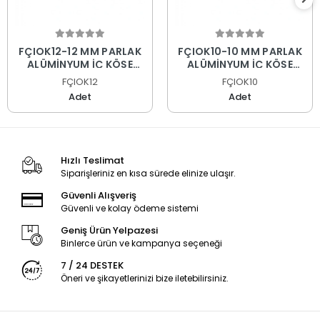
FÇIOK12-12 MM PARLAK
FÇIOK10-10 MM PARLAK
ALÜMİNYUM İÇ KÖŞE
ALÜMİNYUM İÇ KÖŞE
PROFİLİ
PROFİLİ
FÇIOK12
FÇIOK10
Adet
Adet
Hızlı Teslimat
Siparişleriniz en kısa sürede elinize ulaşır.
Güvenli Alışveriş
Güvenli ve kolay ödeme sistemi
Geniş Ürün Yelpazesi
Binlerce ürün ve kampanya seçeneği
7 / 24 DESTEK
Öneri ve şikayetlerinizi bize iletebilirsiniz.