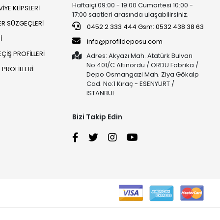
Haftaiçi 09:00 - 19:00 Cumartesi 10:00 -
İYE KLİPSLERİ
17:00 saatleri arasında ulaşabilirsiniz.
ER SÜZGEÇLERİ
0452 2 333 444 Gsm: 0532 438 38 63
İ
info@profildeposu.com
ÇİŞ PROFİLLERİ
Adres: Akyazı Mah. Atatürk Bulvarı
No:401/C Altınordu / ORDU Fabrika /
PROFİLLERİ
Depo Osmangazi Mah. Ziya Gökalp
Cad. No:1 Kıraç - ESENYURT /
ISTANBUL
Bizi Takip Edin