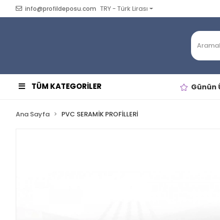
TRY - Türk Lirası
info@profildeposu.com
TÜM KATEGORİLER
Günün Ü
Ana Sayfa
PVC SERAMİK PROFİLLERİ