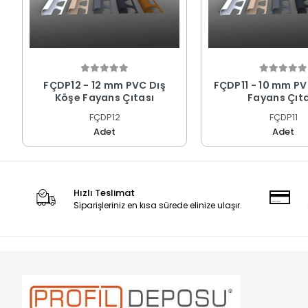
FÇDP12 - 12 mm PVC Dış
FÇDP11 - 10 mm PV
Köşe Fayans Çıtası
Fayans Çıta
FÇDP12
FÇDP11
Adet
Adet
Hızlı Teslimat
Siparişleriniz en kısa sürede elinize ulaşır.