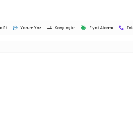
e Et
Yorum Yaz
Karşılaştır
Fiyat Alarmı
Tel