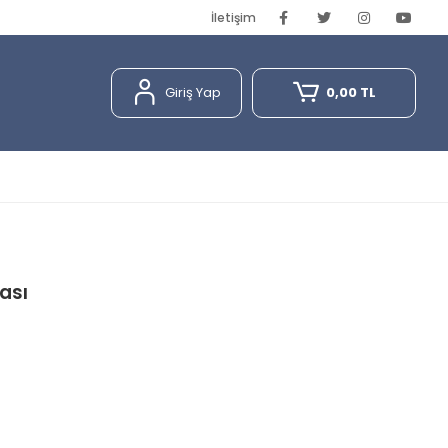
İletişim
Giriş Yap
0,00 TL
ası