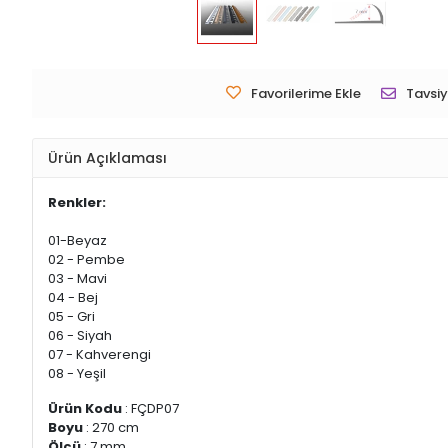
Favorilerime Ekle
Tavsiy
Ürün Açıklaması
Renkler:
01-Beyaz
02 - Pembe
03 - Mavi
04 - Bej
05 - Gri
06 - Siyah
07 - Kahverengi
08 - Yeşil
Ürün Kodu
: FÇDP07
Boyu
: 270 cm
Ölçü
: 7 mm