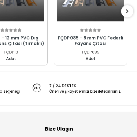
 - 12 mm PVC Dış
FÇDP085 - 8 mm PVC Federli
ns Çıtası (Tırnaklı)
Fayans Çıtası
FÇDP13
FÇDP085
Adet
Adet
7 / 24 DESTEK
a seçeneği
Öneri ve şikayetlerinizi bize iletebilirsiniz.
Bize Ulaşın