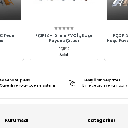
C Federli
FÇIP12 - 12 mm PVC İç Köşe
FÇDP13
sı
Fayans Çıtası
Köşe Faya
FÇİP12
Adet
Güvenli Alışveriş
Geniş Ürün Yelpazesi
Güvenli ve kolay ödeme sistemi
Binlerce ürün ve kampany
Kurumsal
Kategoriler