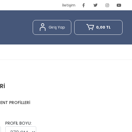
İletişim
Giriş Yap
0,00 TL
Rİ
NT PROFİLLERİ
PROFİL BOYU: