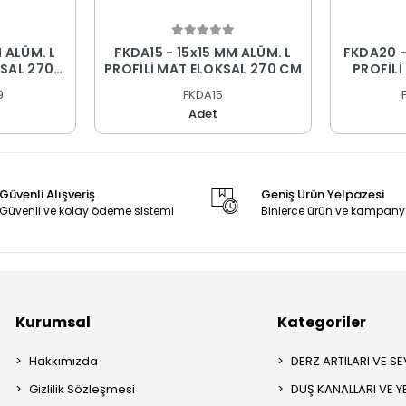
 ALÜM. L
FKDA15 - 15x15 MM ALÜM. L
FKDA20 -
KSAL 270
PROFİLİ MAT ELOKSAL 270 CM
PROFİLİ
9
FKDA15
Adet
Güvenli Alışveriş
Geniş Ürün Yelpazesi
Güvenli ve kolay ödeme sistemi
Binlerce ürün ve kampany
Kurumsal
Kategoriler
Hakkımızda
DERZ ARTILARI VE SEV
Gizlilik Sözleşmesi
DUŞ KANALLARI VE Y