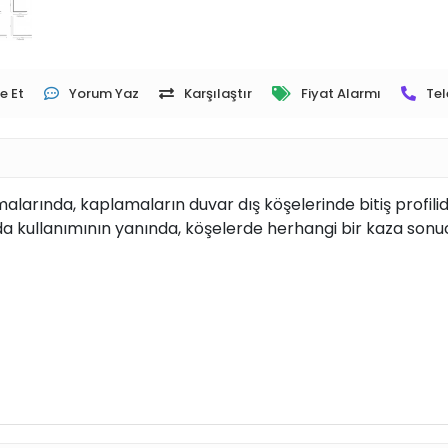
e Et
Yorum Yaz
Karşılaştır
Fiyat Alarmı
Tel
arında, kaplamaların duvar dış köşelerinde bitiş profilidi
da kullanımının yanında, köşelerde herhangi bir kaza so