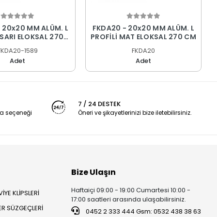
 20x20 MM ALÜM. L
FKDA20 - 20x20 MM ALÜM. L
 SARI ELOKSAL 270
PROFİLİ MAT ELOKSAL 270 CM
CM
FKDA20-1589
FKDA20
Adet
Adet
7 / 24 DESTEK
a seçeneği
Öneri ve şikayetlerinizi bize iletebilirsiniz.
Bize Ulaşın
Haftaiçi 09:00 - 19:00 Cumartesi 10:00 -
İYE KLİPSLERİ
17:00 saatleri arasında ulaşabilirsiniz.
ER SÜZGEÇLERİ
0452 2 333 444 Gsm: 0532 438 38 63