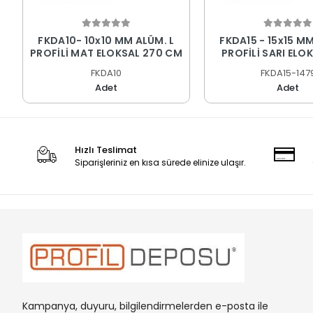
FKDA10- 10x10 MM ALÜM. L
FKDA15 - 15x15 MM
PROFİLİ MAT ELOKSAL 270 CM
PROFİLİ SARI ELO
CM
FKDA10
FKDA15-147
Adet
Adet
Hızlı Teslimat
Siparişleriniz en kısa sürede elinize ulaşır.
Kampanya, duyuru, bilgilendirmelerden e-posta ile