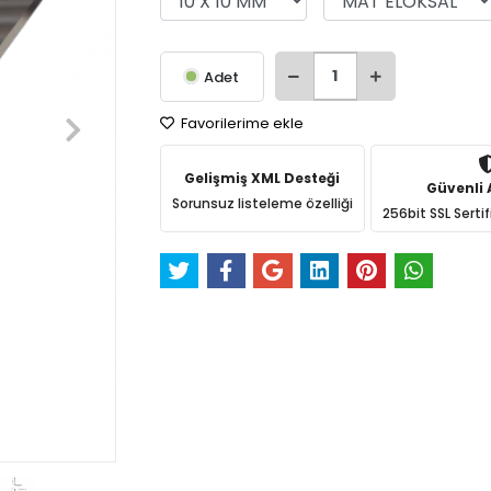
Adet
Favorilerime ekle
Gelişmiş XML Desteği
Güvenli A
Sorunsuz listeleme özelliği
256bit SSL Sertif