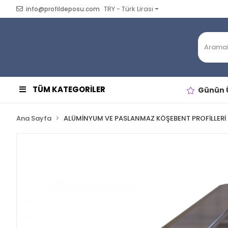
TRY - Türk Lirası
info@profildeposu.com
TÜM KATEGORİLER
Günün Ü
Ana Sayfa
ALÜMİNYUM VE PASLANMAZ KÖŞEBENT PROFİLLERİ