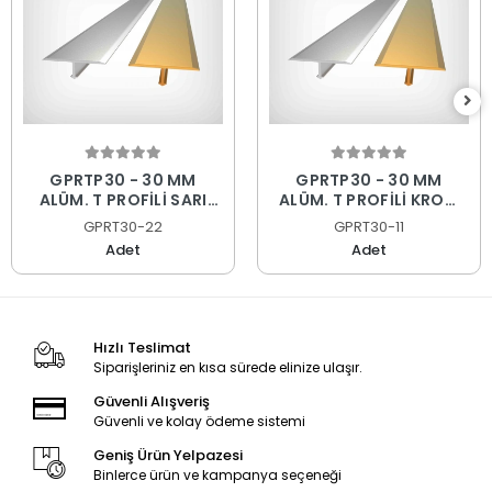
GPRTP30 - 30 MM
GPRTP30 - 30 MM
ALÜM. T PROFİLİ SARI
ALÜM. T PROFİLİ KROM
PARLAK 270 CM
PARLAK 270 CM
GPRT30-22
GPRT30-11
Adet
Adet
Hızlı Teslimat
Siparişleriniz en kısa sürede elinize ulaşır.
Güvenli Alışveriş
Güvenli ve kolay ödeme sistemi
Geniş Ürün Yelpazesi
Binlerce ürün ve kampanya seçeneği