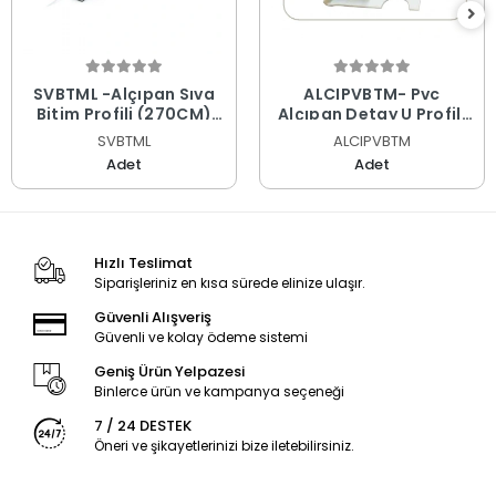
SVBTML -Alçıpan Sıva
ALCIPVBTM- Pvc
Bitim Profili (270CM)
Alçıpan Detay U Profili
GALVANİZ
(300CM)
SVBTML
ALCIPVBTM
Adet
Adet
Hızlı Teslimat
Siparişleriniz en kısa sürede elinize ulaşır.
Güvenli Alışveriş
Güvenli ve kolay ödeme sistemi
Geniş Ürün Yelpazesi
Binlerce ürün ve kampanya seçeneği
7 / 24 DESTEK
Öneri ve şikayetlerinizi bize iletebilirsiniz.