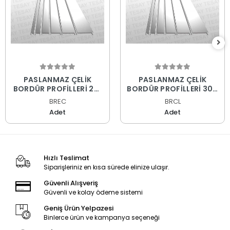
PASLANMAZ ÇELİK
PASLANMAZ ÇELİK
BORDÜR PROFİLLERİ 201
BORDÜR PROFİLLERİ 304
KALİTE
KALİTE
BREC
BRCL
Adet
Adet
Hızlı Teslimat
Siparişleriniz en kısa sürede elinize ulaşır.
Güvenli Alışveriş
Güvenli ve kolay ödeme sistemi
Geniş Ürün Yelpazesi
Binlerce ürün ve kampanya seçeneği