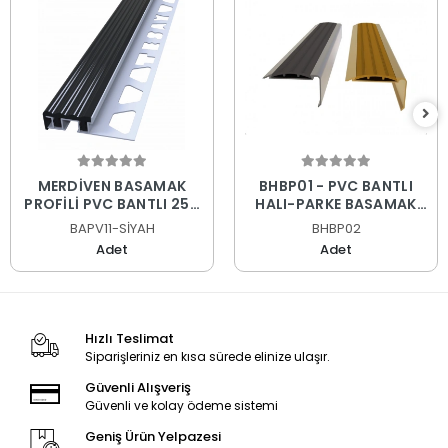
MERDİVEN BASAMAK
BHBP01 - PVC BANTLI
PROFİLİ PVC BANTLI 250
HALI-PARKE BASAMAK
CM
PROFİLİ KAHVE 270 CM
BAPV11-SİYAH
BHBP02
Adet
Adet
Hızlı Teslimat
Siparişleriniz en kısa sürede elinize ulaşır.
Güvenli Alışveriş
Güvenli ve kolay ödeme sistemi
Geniş Ürün Yelpazesi